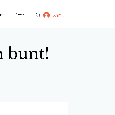
ps
Preise
Anmelden
h bunt!