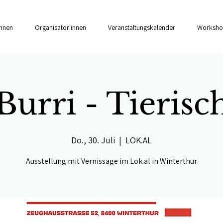
innen
Organisator:innen
Veranstaltungskalender
Worksho
Burri - Tierisc
Do., 30. Juli
  |  
LOK.AL
Ausstellung mit Vernissage im Lok.al in Winterthur