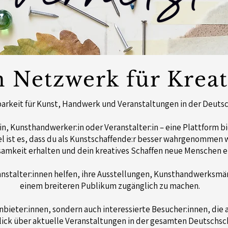
n Netzwerk für Kreat
arkeit für Kunst, Handwerk und Veranstaltungen in der Deuts
:in, Kunsthandwerker:in oder Veranstalter:in – eine Plattform b
el ist es, dass du als Kunstschaffende:r besser wahrgenommen 
amkeit erhalten und dein kreatives Schaffen neue Menschen er
anstalter:innen helfen, ihre Ausstellungen, Kunsthandwerksmä
einem breiteren Publikum zugänglich zu machen.
Anbieter:innen, sondern auch interessierte Besucher:innen, die 
ick über aktuelle Veranstaltungen in der gesamten Deutschsc