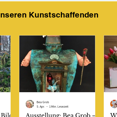
unseren Kunstschaffenden
Bea Grob
5. Apr.
1 Min. Lesezeit
Bild
Ausstellung: Bea Grob —
Wi