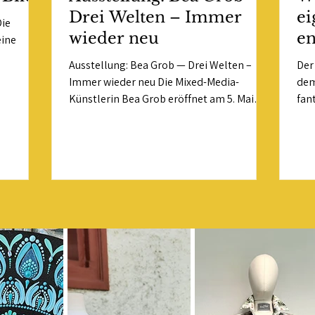
Drei Welten – Immer
ei
Die
wieder neu
en
eine
Ausstellung: Bea Grob — Drei Welten –
Der
Immer wieder neu Die Mixed-Media-
dem
Künstlerin Bea Grob eröffnet am 5. Mai
fant
2026 ihre Soloausstellung in der DenkBar
den
in St. Gallen — und der Titel trifft es auf
Weg
den Punkt: Drei Welten, immer wieder neu.
Krea
In ihren Arbeiten verbindet Bea Grob
Malerei, Assemblagen und Art Journaling.
Ihre Motive — Blumen, Gesichter, Krähen
— ziehen sich durch die gesamte Praxis,
ohne sich je zu wiederholen. Jedes Werk
entsteht intuitiv und prozessorientiert:
Schi