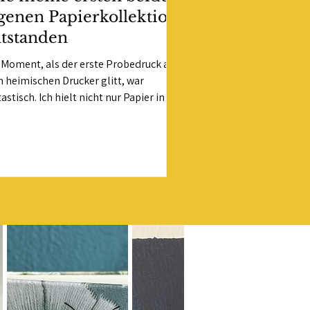
genen Papierkollektion
tstanden
 Moment, als der erste Probedruck aus
 heimischen Drucker glitt, war
astisch. Ich hielt nicht nur Papier in
 Händen – sondern ein Stück meines
es, meiner Erfahrungen und
tivität.