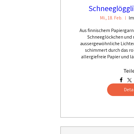
Schneeglöggli
Mi., 18. Feb.
Im
Aus finnischem Papiergarn f
Schneeglöckchen und m
aussergewöhnliche Lichter
schimmert durch das rob
allergiefreie Papier und lä
Teil
Detai