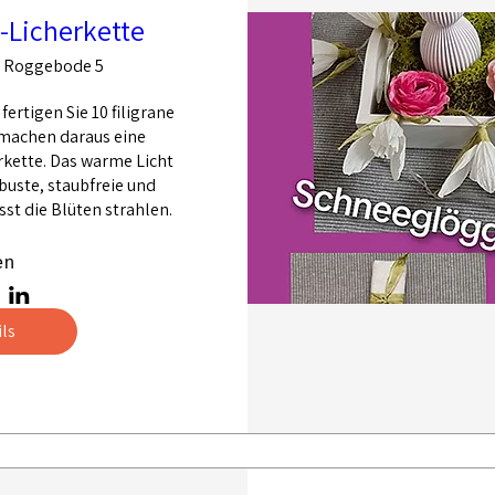
-Licherkette
 Roggebode 5
ertigen Sie 10 filigrane 
achen daraus eine 
kette. Das warme Licht 
uste, staubfreie und 
sst die Blüten strahlen.
en
ls