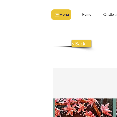
Menu
Home
Künstler:
< Back