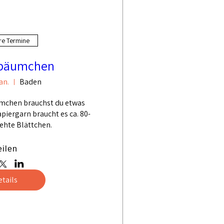
re Termine
bäumchen
an.
Baden
mchen brauchst du etwas 
piergarn braucht es ca. 80-
ehte Blättchen.
eilen
etails