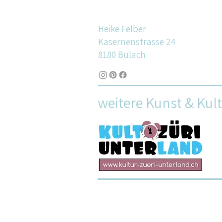
Heike Felber
Kasernenstrasse 24
8180 Bülach
weitere Kunst & Kul