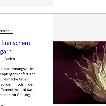
ermine
s finnischem
rgarn
Baden
 ein stimmungsvolles 
Papiergarn anfertigen. 
f einfache Art ein 
uf dem Tisch. In den 
r Zement kommt das 
esten zur Geltung. 