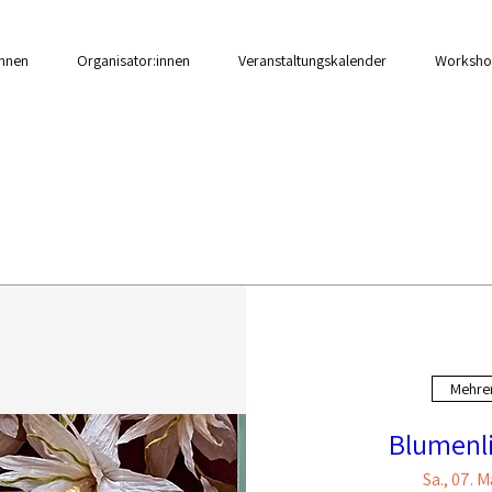
innen
Organisator:innen
Veranstaltungskalender
Worksho
Workshops
Nordwestschweiz (BS, BL, AG)
Mehre
Blumenli
Sa., 07. 