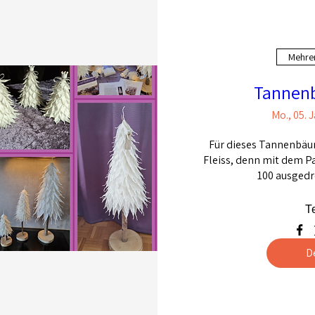
Mehre
Tannen
Mo., 05. J
Für dieses Tannenbäu
Fleiss, denn mit dem Pa
100 ausgedr
T
D