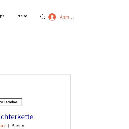
ps
Preise
Anmelden
re Termine
chterkette
März
Baden