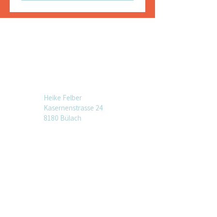
Heike Felber
Kasernenstrasse 24
8180 Bülach
Unser Newsletter
Vorname
*