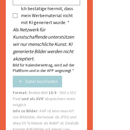
Ich bestätige hiermit, dass 
mein Werbematerial nicht 
mit KI generiert wurde.
*
Als Netzwerk für 
Kunstschaffende unterstützen 
wir nur menschliche Kunst. KI 
generierte Bilder werden nicht 
akzeptiert.
Bild für Kalendereintrag, wird auf der
Plattform und in der APP angezeigt
*
Datei hochladen
Format: 
Breites Bild 
16:9
 - 980 x 552 
Pixel 
und als AVIF 
abspeichern wenn 
möglich
Info zu Bilder: 
AVIF ist eine neue Art 
von Bilddatei, die besser als JPEG und 
etwa 50 % kleiner als WebP ist. Deshalb 
können AVIF-Bilder auf deiner Live-