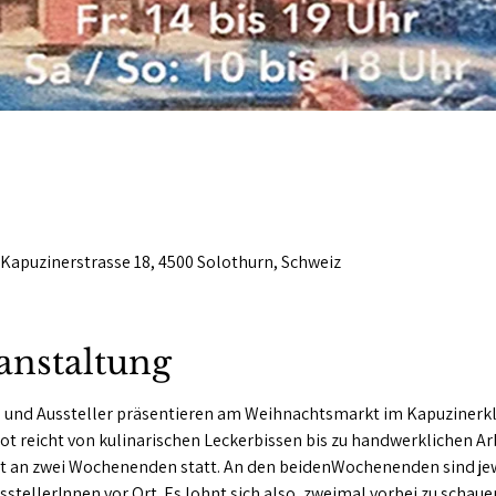
Kapuzinerstrasse 18, 4500 Solothurn, Schweiz
anstaltung
 und Aussteller präsentieren am Weihnachtsmarkt im Kapuzinerklo
t reicht von kulinarischen Leckerbissen bis zu handwerklichen Ar
t an zwei Wochenenden statt. An den beidenWochenenden sind jew
sstellerInnen vor Ort. Es lohnt sich also, zweimal vorbei zu schauen 