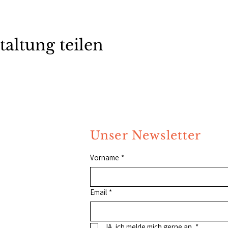
taltung teilen
Unser Newsletter
Vorname
*
Email
*
JA, ich melde mich gerne an.
*