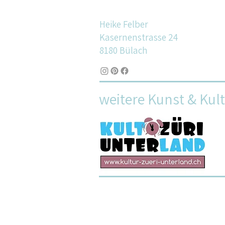
Heike Felber
Kasernenstrasse 24
8180 Bülach
weitere Kunst & Kul