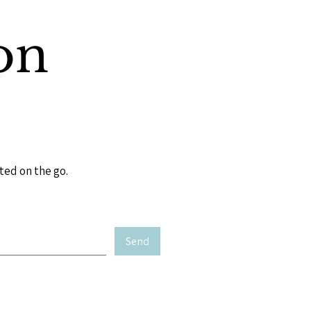
on
ted on the go.
Send