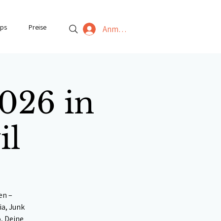
ps
Preise
Anmelden
2026 in
il
en –
ia, Junk
o, Deine