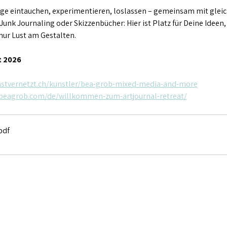
age eintauchen, experimentieren, loslassen – gemeinsam mit gleic
Junk Journaling oder Skizzenbücher: Hier ist Platz für Deine Ideen
nur Lust am Gestalten.
t 2026
nstvernetzt.ch/kunstler/bea-grob-mixed-media-and-more
/beagrob.com/de/willkommen-zum-artjournal-retreat/
pdf