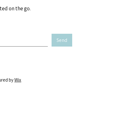
ted on the go.
Send
ured by
Wix