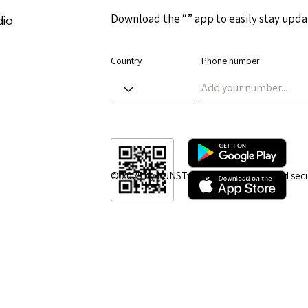
Download the “” app to easily stay upda
dio
Country
Phone number
© 2025 by KUNSTvernetzt | Powered and sec