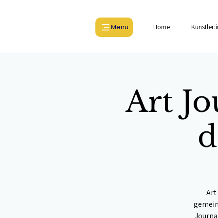
Menu
Home
Künstler:
Art Jo
d
Art
gemeins
Journal