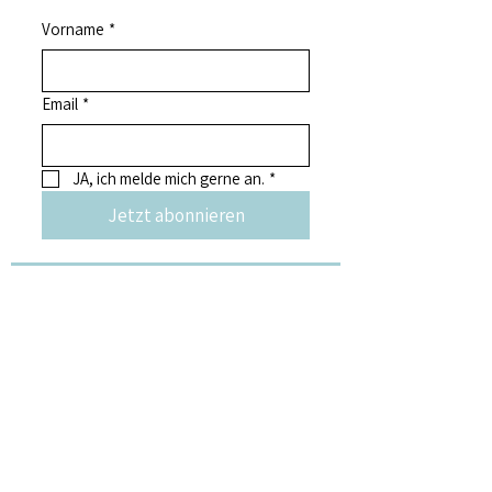
Vorname
*
Email
*
JA, ich melde mich gerne an.
*
Jetzt abonnieren
weitere Kunst &
Kulturangebote