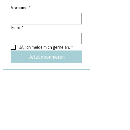
Vorname
*
Email
*
JA, ich melde mich gerne an.
*
Jetzt abonnieren
weitere Kunst &
Kulturangebote