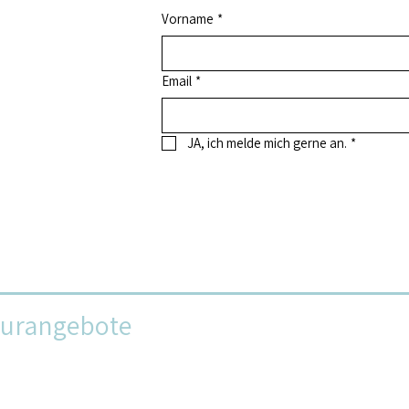
Vorname
*
Email
*
JA, ich melde mich gerne an.
*
turangebote