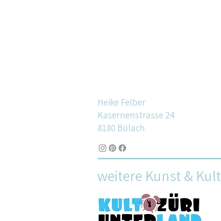
Heike Felber
Kasernenstrasse 24
8180 Bülach
weitere Kunst & Kul