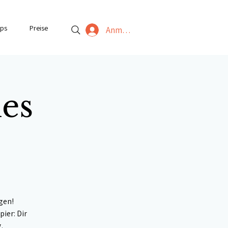
ps
Preise
Anmelden
nes
gen!
ier: Dir
.