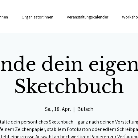
innen
Organisator:innen
Veranstaltungskalender
Worksho
nde dein eige
Sketchbuch
Sa., 18. Apr.
  |  
Bülach
talte dein persönliches Sketchbuch – ganz nach deinen Vorstellun
feinem Zeichenpapier, stabilem Fotokarton oder edlem Schreibpap
steht eine grosse Auswahl an hochwertigen Papieren zur Verfügung