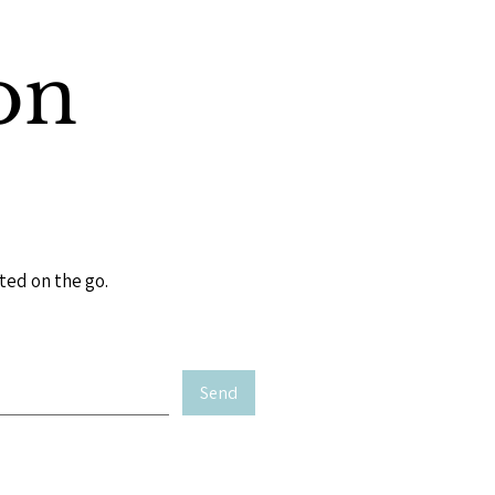
on
ted on the go.
Send