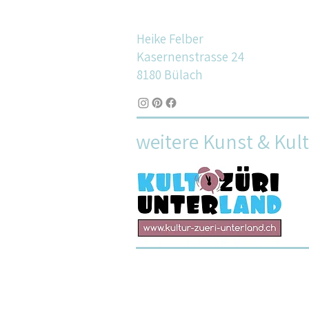
Heike Felber
Kasernenstrasse 24
8180 Bülach
weitere Kunst & Kul