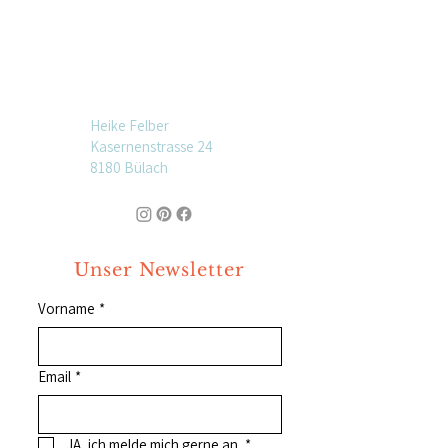
Heike Felber
Kasernenstrasse 24
8180 Bülach
Unser Newsletter
Vorname
*
Email
*
JA, ich melde mich gerne an.
*