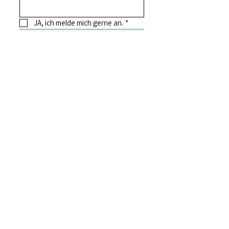
JA, ich melde mich gerne an.
*
Jetzt abonnieren
weitere Kunst &
Kulturangebote