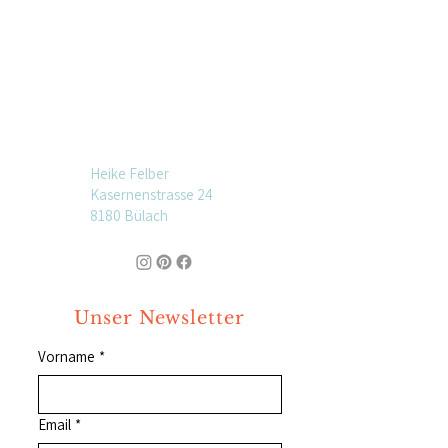
Heike Felber
Kasernenstrasse 24
8180 Bülach
Unser Newsletter
Vorname
*
Email
*