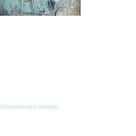
ch/kunstler/vrenis-paintings