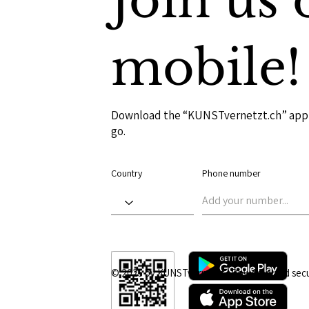
Join us 
mobile!
Download the “KUNSTvernetzt.ch” app t
go.
Country
Phone number
© 2025 by KUNSTvernetzt | Powered and sec