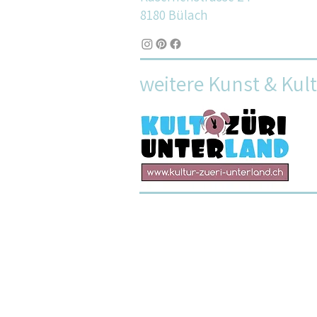
8180 Bülach
weitere Kunst & Kul