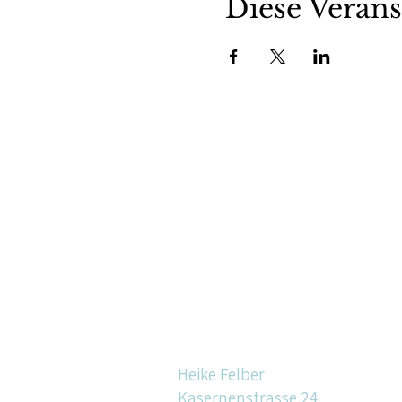
Diese Verans
Heike Felber
Kasernenstrasse 24