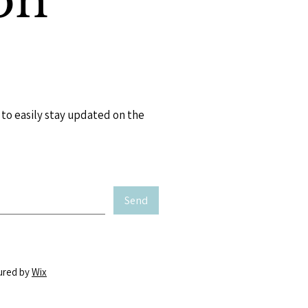
on
o easily stay updated on the
Send
ured by
Wix