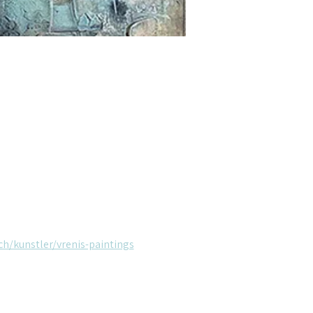
ch/kunstler/vrenis-paintings