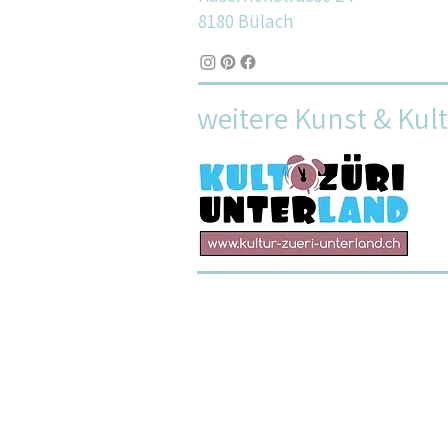
8180 Bülach
weitere Kunst & Kul