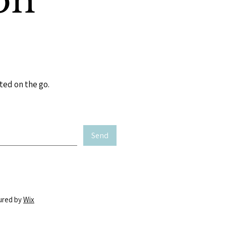
on
ted on the go.
Send
ured by
Wix