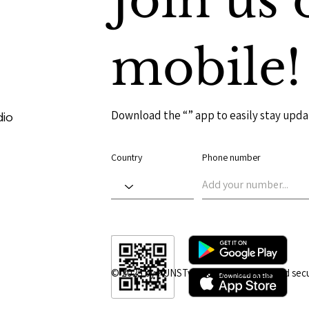
Join us 
mobile!
Download the “” app to easily stay upda
dio
Country
Phone number
© 2025 by KUNSTvernetzt | Powered and sec