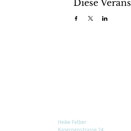
Diese Verans
Heike Felber
Kasernenstrasse 24