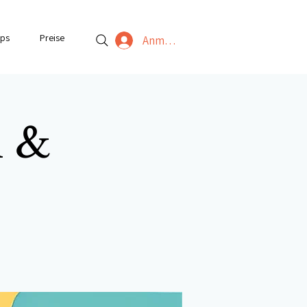
ps
Preise
Anmelden
n &