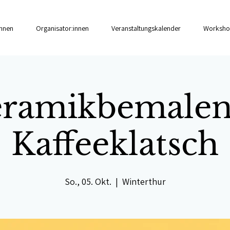
innen
Organisator:innen
Veranstaltungskalender
Worksho
ramikbemale
Kaffeeklatsch
So., 05. Okt.
  |  
Winterthur