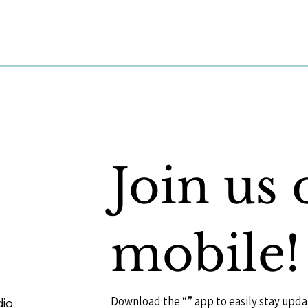
Join us 
mobile!
Download the “” app to easily stay upda
dio