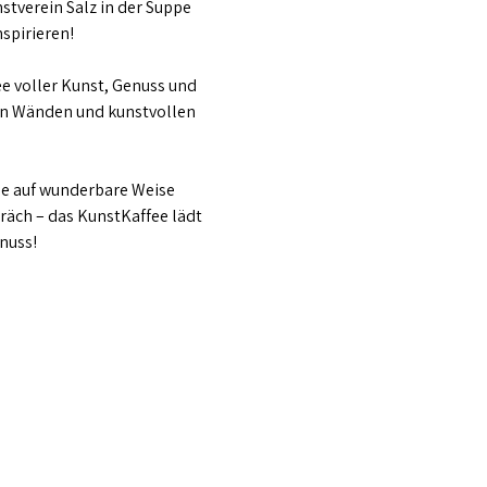
verein Salz in der Suppe 
spirieren! 
e voller Kunst, Genuss und 
n Wänden und kunstvollen 
fee auf wunderbare Weise 
räch – das KunstKaffee lädt 
enuss!