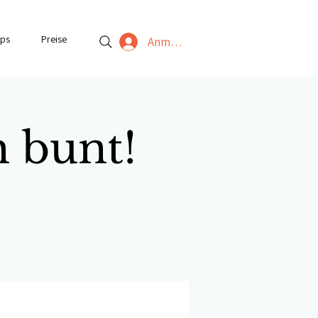
ps
Preise
Anmelden
h bunt!