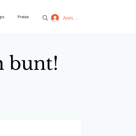
ps
Preise
Anmelden
h bunt!