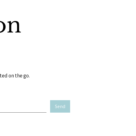
on
ted on the go.
Send