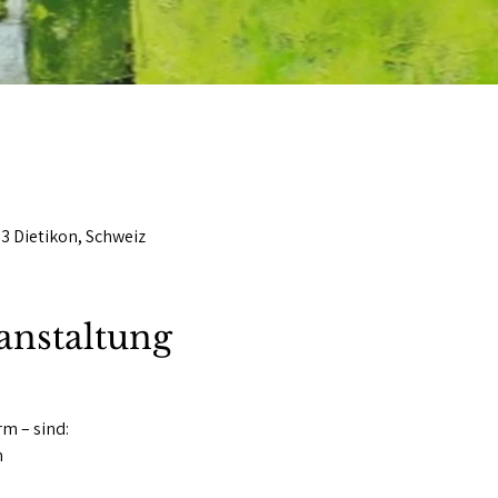
53 Dietikon, Schweiz
anstaltung
rm – sind:
n