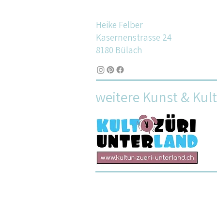
Heike Felber
Kasernenstrasse 24
8180 Bülach
weitere Kunst & Kul