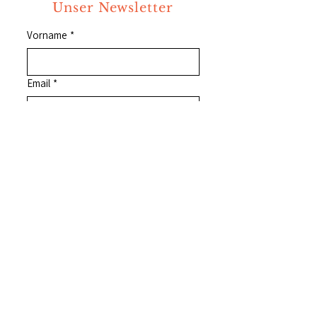
Unser Newsletter
Vorname
*
Email
*
JA, ich melde mich gerne an.
*
Jetzt abonnieren
weitere Kunst &
Kulturangebote