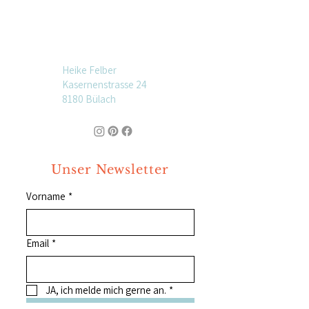
Heike Felber
Kasernenstrasse 24
8180 Bülach
Unser Newsletter
Vorname
*
Email
*
JA, ich melde mich gerne an.
*