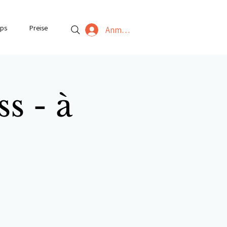
ps
Preise
Anmelden
s - à