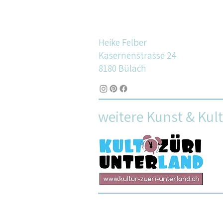
Heike Felber
Kasernenstrasse 24
8180 Bülach
weitere Kunst & Kul