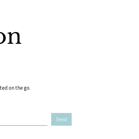
on
ted on the go.
Send