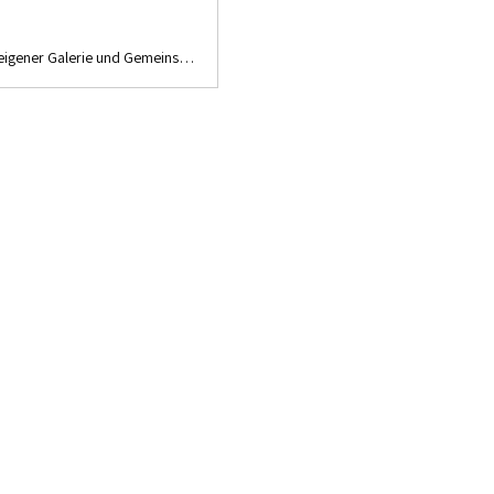
Willkommen bei kunstzürichsüd. Beim Verein mit über 70 Künstlerinnen und Künstler. Mit eigener Galerie und Gemeinschaftsateliers in Adliswil.