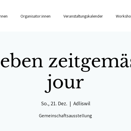
innen
Organisator:innen
Veranstaltungskalender
Worksho
lleben zeitgemäs
jour
So., 21. Dez.
  |  
Adliswil
Gemeinschaftsausstellung