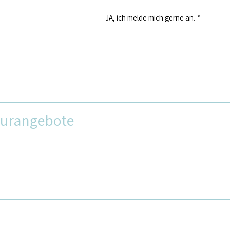
JA, ich melde mich gerne an.
*
turangebote