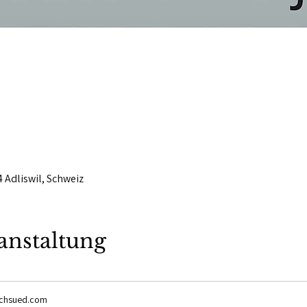
4 Adliswil, Schweiz
anstaltung
ichsued.com