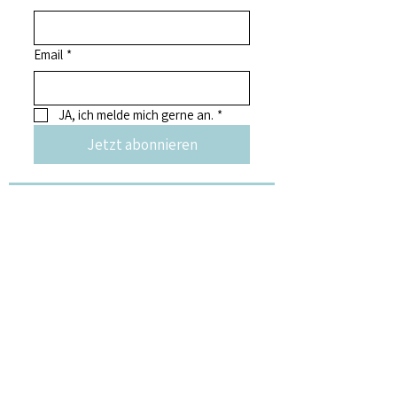
Email
*
JA, ich melde mich gerne an.
*
Jetzt abonnieren
weitere Kunst &
Kulturangebote