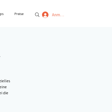
ps
Preise
Anmelden
t
zielles
eine
i die