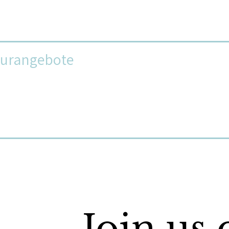
turangebote
Join us 