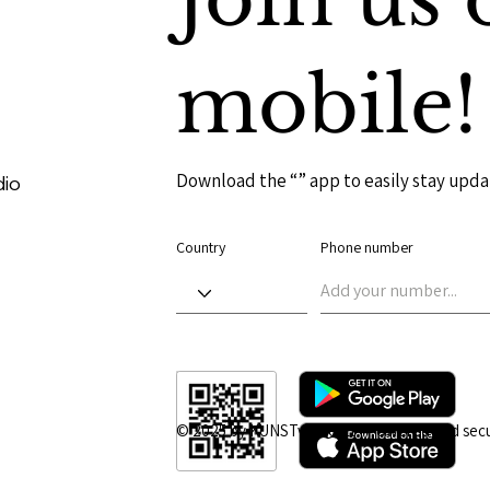
mobile!
Download the “” app to easily stay upda
dio
Country
Phone number
© 2025 by KUNSTvernetzt | Powered and sec