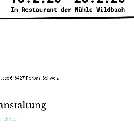
asse 6, 8427 Rorbas, Schweiz
anstaltung
h.ch/de/