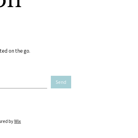
ted on the go.
Send
ured by
Wix