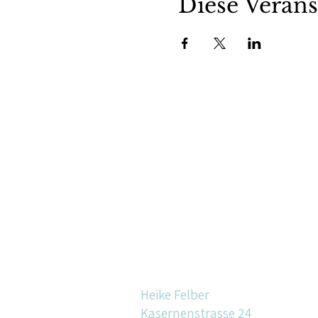
Diese Verans
Heike Felber
Kasernenstrasse 24