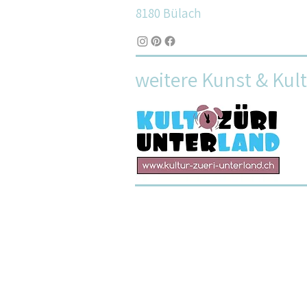
8180 Bülach
weitere Kunst & Kul