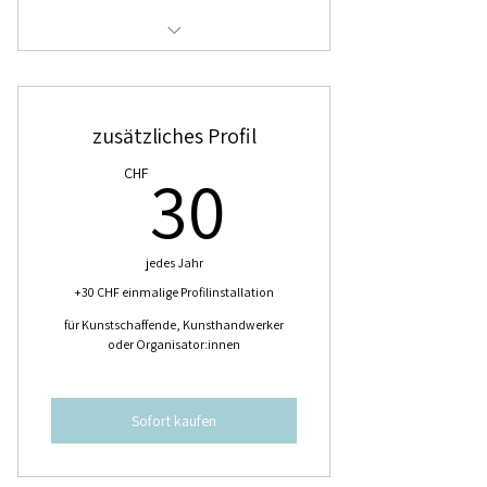
Profilseite mit deiner Tätigkeit als
Organisator
zusätzliches Profil
Adresse & Homepage wird verlinkt
30CHF
30
CHF
SocialMedia Links
Bildergalerie deiner Ausstellungen
jedes Jahr
+30 CHF einmalige Profilinstallation
für Kunstschaffende, Kunsthandwerker
oder Organisator:innen
Sofort kaufen