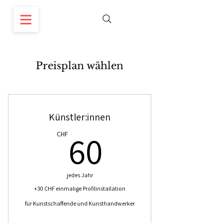
Preisplan wählen
Künstler:innen
60CHF
60
CHF
jedes Jahr
+30 CHF einmalige Profilinstallation
für Kunstschaffende und Kunsthandwerker